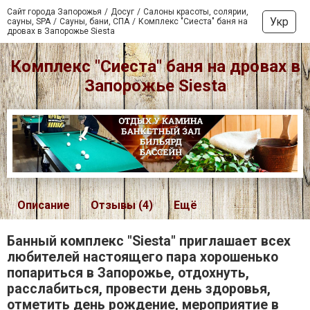
Сайт города Запорожья
Досуг
Салоны красоты, солярии,
Укр
сауны, SPA
Сауны, бани, СПА
Комплекс "Сиеста" баня на
дровах в Запорожье Siesta
Комплекс "Сиеста" баня на дровах в
Запорожье Siesta
Описание
Отзывы (4)
Ещё
Банный комплекс "Siesta" приглашает всех
любителей настоящего пара хорошенько
попариться в Запорожье, отдохнуть,
расслабиться, провести день здоровья,
отметить день рождение, мероприятие в